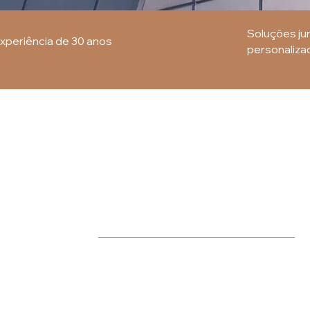
Soluções jur
xperiência de 30 anos
personaliza
O Escritório
O RIC Advogados nasceu em 1996, da a
fundadores, que participavam de outras 
conceituados, com o objetivo de desenvo
personalizadas e transformar desafios j