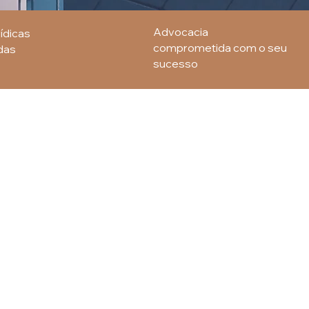
Advocacia
ídicas
comprometida com o seu
das
sucesso
ssociação dos seus
bancas de escritórios muito
lver soluções jurídicas
urídicos em soluções