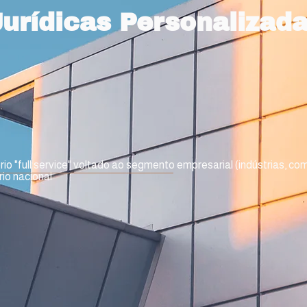
urídicas Personalizada
o "full service" voltado ao segmento empresarial (indústrias, co
io nacional