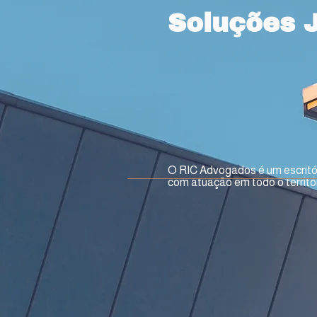
Soluções J
O RIC Advogados é um escritóri
com atuação em todo o territór